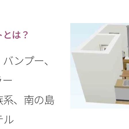
ト
とは？
、バンプー、
ラー
族系、南の島
テル