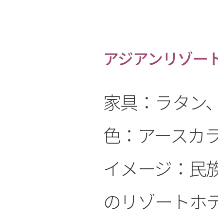
アジアンリゾー
家具：ラタン
色：アースカ
イメージ：民
のリゾートホ